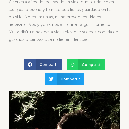
Cincuenta años de locuras de un viejo que puede ver en
tus ojos lo bueno y lo malo que tienes guardado en tu
bolsillo. No me mientas, ni me provoques. No es
necesario. Vos y yo vamos a morir en algún momento.
Mejor disfrutemos de la vida antes que seamos comida de
gusanos o cenizas que no tienen identidad.
Compartir
Compartir
Compartir