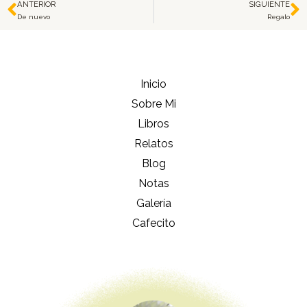
ANTERIOR
SIGUIENTE
Prev
N
De nuevo
Regalo
Inicio
Sobre Mi
Libros
Relatos
Blog
Notas
Galería
Cafecito