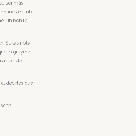
reo ser más
a manera siento
ner un bonito
. Se las nota
 queso gruyere
 arriba del
 al decirles que
uscan