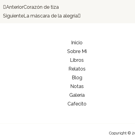
Prev
Next
Anterior
Corazón de tiza
Siguiente
La máscara de la alegría
Inicio
Sobre Mi
Libros
Relatos
Blog
Notas
Galería
Cafecito
Copyright © 2