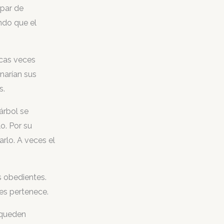
 par de
ndo que el
ocas veces
narían sus
s.
 árbol se
o. Por su
rlo. A veces el
s obedientes.
les pertenece.
 queden