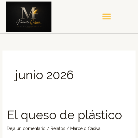
Ir
al
contenido
junio 2026
El queso de plástico
El
queso
de
Deja un comentario
/
Relatos
/
Marcelo Casiva
plástico