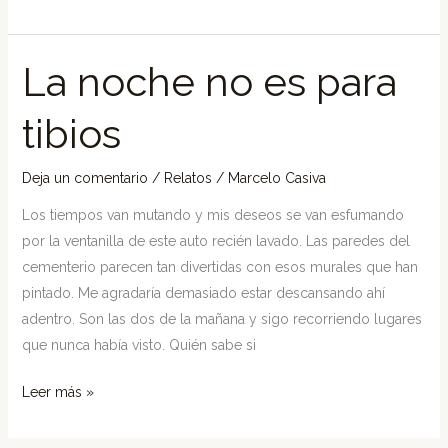
La noche no es para
La
noche
tibios
no
es
para
Deja un comentario
/
Relatos
/
Marcelo Casiva
tibios
Los tiempos van mutando y mis deseos se van esfumando
por la ventanilla de este auto recién lavado. Las paredes del
cementerio parecen tan divertidas con esos murales que han
pintado. Me agradaría demasiado estar descansando ahí
adentro. Son las dos de la mañana y sigo recorriendo lugares
que nunca había visto. Quién sabe si
Leer más »